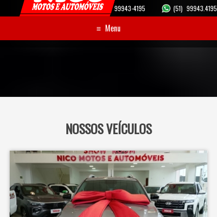
(51)
99943-4195
(51)
99943.4195
≡
Menu
NOSSOS VEÍCULOS