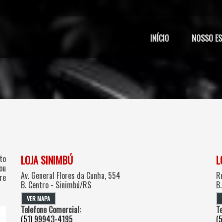
INÍCIO
NOSSO E
to
LOJA SINIMBÚ
L
ou
Av. General Flores da Cunha, 554
R
re
B. Centro - Sinimbú/RS
B
VER MAPA
Telefone Comercial:
T
(51) 99943-4195
(