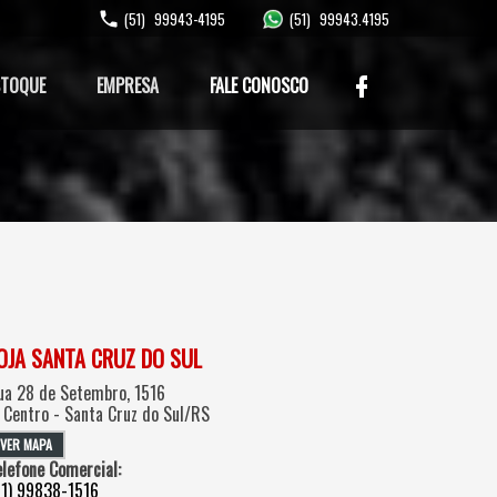
(51)
99943-4195
(51)
99943.4195
STOQUE
EMPRESA
FALE CONOSCO
OJA SANTA CRUZ DO SUL
ua 28 de Setembro, 1516
. Centro - Santa Cruz do Sul/RS
VER MAPA
elefone Comercial:
51) 99838-1516